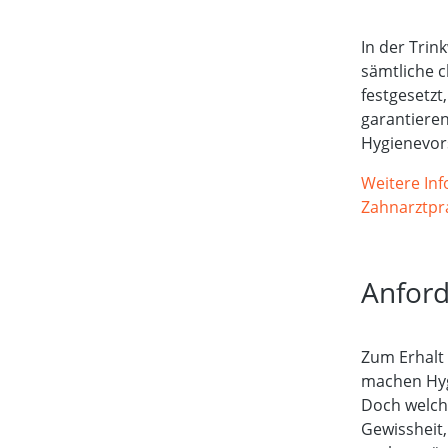
In der Tri
sämtliche 
festgesetzt
garantieren
Hygienevors
Weitere In
Zahnarztpra
Anford
Zum Erhalt
machen Hygi
Doch welche
Gewissheit,