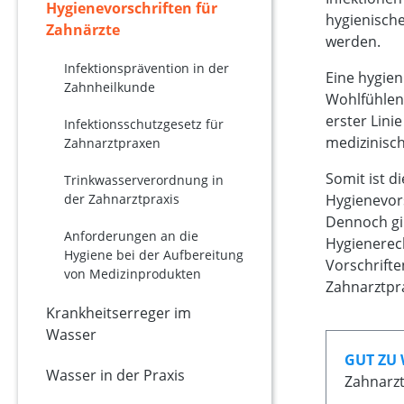
Hygienevorschriften für
hygienische
Zahnärzte
werden.
Infektionsprävention in der
Eine hygien
Zahnheilkunde
Wohlfühlen 
erster Lini
Infektionsschutzgesetz für
medizinisc
Zahnarztpraxen
Somit ist d
Trinkwasserverordnung in
der Zahnarztpraxis
Hygienevor
Dennoch gib
Anforderungen an die
Hygienerec
Hygiene bei der Aufbereitung
Vorschrifte
von Medizinprodukten
Zahnarztpra
Krankheitserreger im
Wasser
GUT ZU 
Wasser in der Praxis
Zahnarzt