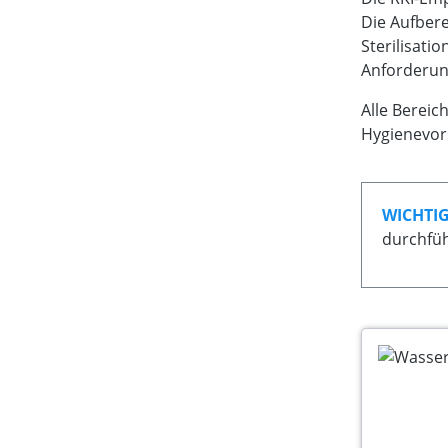
Die Aufbere
Sterilisati
Anforderun
Alle Berei
Hygienevors
WICHTIG
durchfüh