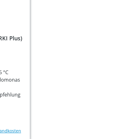
RKI Plus)
6 °C
udomonas
mpfehlung
rsandkosten