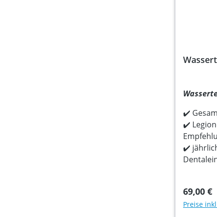
Wassert
Wasserte
✔️ Gesam
✔️ Legion
Empfehl
✔️ jährli
Dentalei
69,00 €
Preise ink