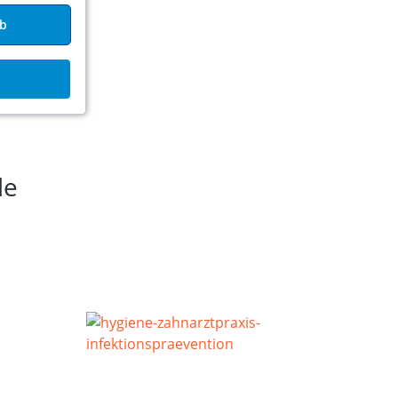
rb
de