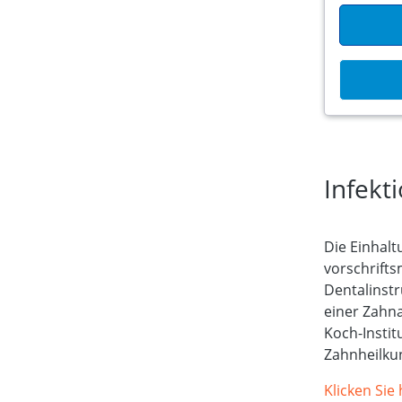
Infekt
Die Einhal
vorschrifts
Dentalinst
einer Zahn
Koch-Instit
Zahnheilku
Klicken Sie