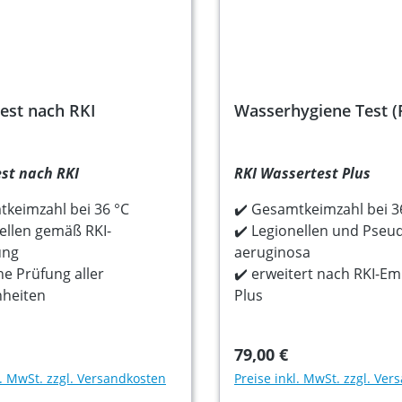
est nach RKI
Wasserhygiene Test (
st nach RKI
RKI Wassertest Plus
tkeimzahl bei 36 °C
✔️ Gesamtkeimzahl bei 3
ellen gemäß RKI-
✔️ Legionellen und Pse
ung
aeruginosa
che Prüfung aller
✔️ erweitert nach RKI-E
nheiten
Plus
79,00 €
l. MwSt. zzgl. Versandkosten
Preise inkl. MwSt. zzgl. Ve