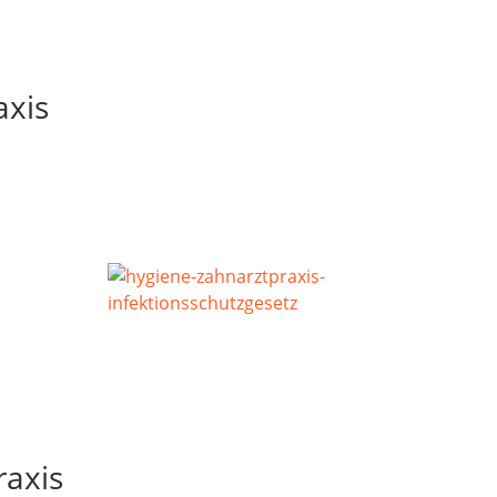
axis
raxis