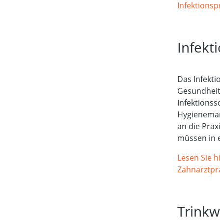
Infektionsp
Infekt
Das Infekti
Gesundheits
Infektionss
Hygieneman
an die Pra
müssen in 
Lesen Sie h
Zahnarztpr
Trinkw