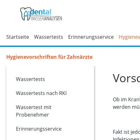
m Hauptinhalt springen
Zur Suche springen
Zur Hauptnavigation springen
Startseite
Wassertests
Erinnerungsservice
Hygienev
Hygienevorschriften für Zahnärzte
Vorsc
Wassertests
Wassertests nach RKI
Ob im Krank
werden müs
Wassertest mit
Probenehmer
Erinnerungsservice
Fakt ist je
Infektionen