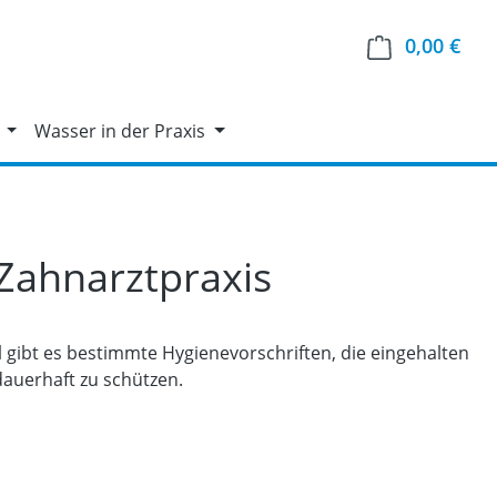
0,00 €
Ware
Wasser in der Praxis
 Zahnarztpraxis
l gibt es bestimmte Hygienevorschriften, die eingehalten
auerhaft zu schützen.