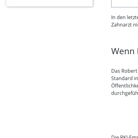
In den letz
Zahnarzt n
Wenn H
Das Robert 
Standard i
Öffentlichke
durchgefüh
Die RKI-Em