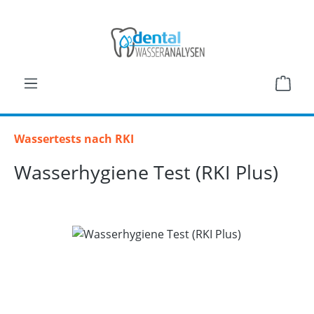
Zum Hauptinhalt springen
Ware
Wassertests nach RKI
Wasserhygiene Test (RKI Plus)
Bildergalerie überspringen