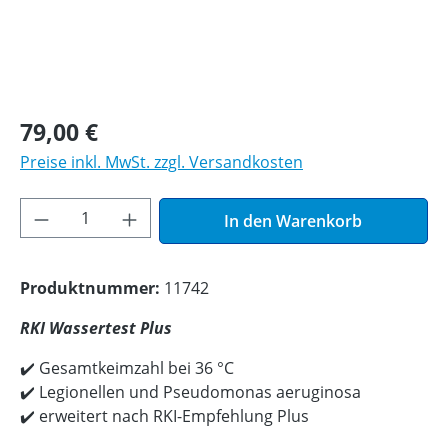
79,00 €
Preise inkl. MwSt. zzgl. Versandkosten
Produkt Anzahl: Gib den gewünschten Wer
In den Warenkorb
Produktnummer:
11742
RKI Wassertest Plus
✔️ Gesamtkeimzahl bei 36 °C
✔️ Legionellen und Pseudomonas aeruginosa
✔️ erweitert nach RKI-Empfehlung Plus